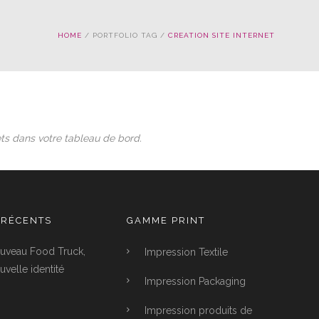
HOME
/ PORTFOLIO TAG /
CREATION SITE INTERNET
ts dans votre tableau de bord.
 RÉCENTS
GAMME PRINT
uveau Food Truck,
Impression Textile
velle identité
Impression Packaging
Impression produits de