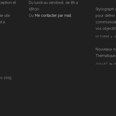
ception et
Du lundi au vendredi, de 8h à
18h30
Stylograph
de site
Ou
Me contacter par mail
pour défini
t à
communicati
vos objectifs 
OCTOBRE 4, 2
Nouveaux n
Thématique 
JUILLET 29, 2