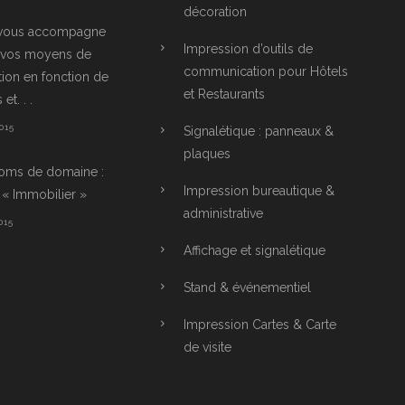
décoration
 vous accompagne
Impression d’outils de
r vos moyens de
communication pour Hôtels
on en fonction de
et Restaurants
et. . .
015
Signalétique : panneaux &
plaques
oms de domaine :
Impression bureautique &
« Immobilier »
administrative
015
Affichage et signalétique
Stand & événementiel
Impression Cartes & Carte
de visite