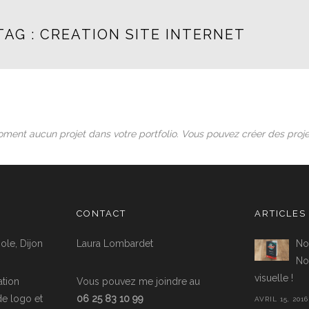
AG : CREATION SITE INTERNET
oment aucun projet dans votre portfolio. Vous pouvez créer des proje
CONTACT
ARTICLES
ole, Dijon
Laura Lombardet
No
Nou
visuelle !
tion
Vous pouvez me joindre au
de logo et
06 25 83 10 99
AVRIL 15, 2016