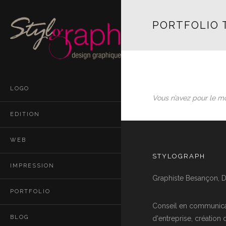
PORTFOLIO T
LOGO
Vous n’avez pour le m
EDITION
WEB
STYLOGRAPH
IMPRESSION
Graphiste Besançon, D
PORTFOLIO
Conseil en communica
BLOG
d'entreprise, création 