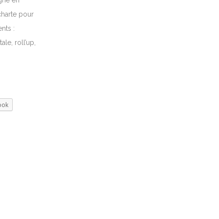
gne en
charte pour
nts :
le, roll’up,
ook