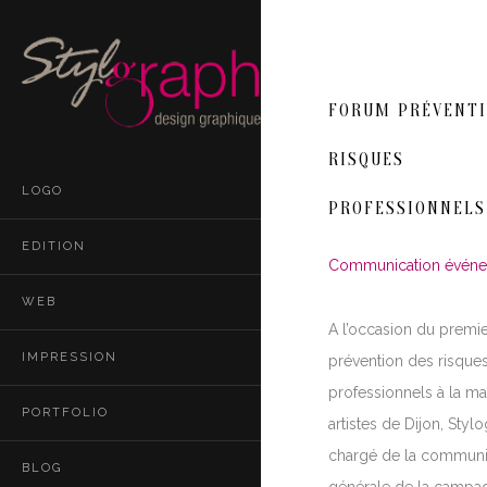
FORUM PRÉVENTI
RISQUES
LOGO
PROFESSIONNELS
EDITION
Communication événe
WEB
A l’occasion du premi
IMPRESSION
prévention des risque
professionnels à la m
PORTFOLIO
artistes de Dijon, Stylo
chargé de la communi
BLOG