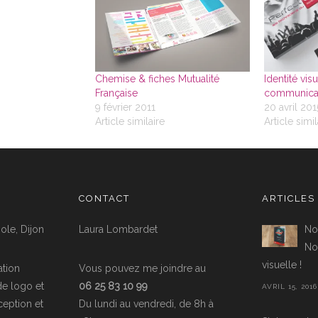
Chemise & fiches Mutualité
Identité vis
Française
communicati
9 février 2011
20 avril 201
Article similaire
Article simil
CONTACT
ARTICLES
ole, Dijon
Laura Lombardet
No
Nou
visuelle !
tion
Vous pouvez me joindre au
de logo et
06 25 83 10 99
AVRIL 15, 2016
ception et
Du lundi au vendredi, de 8h à