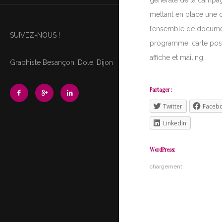
générale de la campa
mettant en place une 
l’ensemble de docume
SUIVEZ-NOUS !
programme, carte posta
affiche et mailing.
Graphiste Besançon, Dole, Dijon
Partager :
Twitter
Faceb
LinkedIn
WordPress:
chargement…