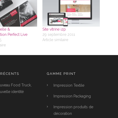
uelle &
Site vitrine i2p
on Perfect Live
29 septembre 2011
5
Article similaire
aire
 RÉCENTS
GAMME PRINT
uveau Food Truck,
Impression Textile
velle identité
Impression Packaging
Impression produits de
décoration