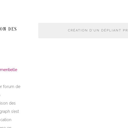
ON DES
CRÉATION D’UN DÉPLIANT 
mentielle
er forum de
s
aison des
graph s’est
cation