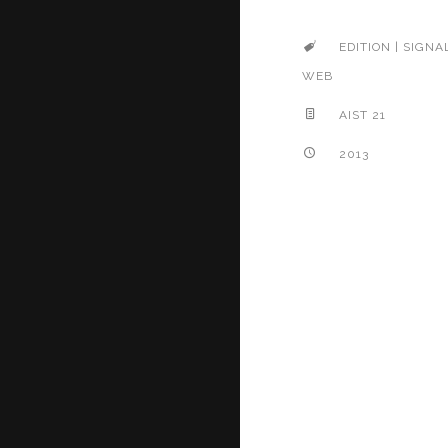
EDITION | SIGNA
WEB
AIST 21
2013