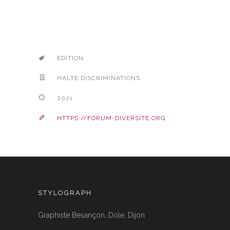
EDITION
HALTE DISCRIMINATIONS
2021
HTTPS://FORUM-DIVERSITE.ORG
STYLOGRAPH
Graphiste Besançon, Dole, Dijon