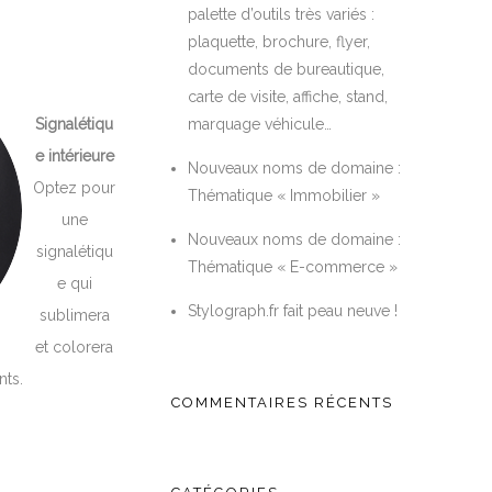
palette d’outils très variés :
plaquette, brochure, flyer,
documents de bureautique,
carte de visite, affiche, stand,
Signalétiqu
marquage véhicule…
e intérieure
Nouveaux noms de domaine :
Optez pour
Thématique « Immobilier »
une
Nouveaux noms de domaine :
signalétiqu
Thématique « E-commerce »
e qui
Stylograph.fr fait peau neuve !
sublimera
et colorera
nts.
COMMENTAIRES RÉCENTS