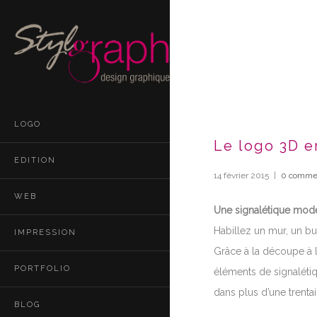
LOGO
Le logo 3D e
EDITION
14 février 2015
|
0 commen
WEB
Une signalétique mode
Habillez un mur, un bu
IMPRESSION
Grâce à la découpe à 
PORTFOLIO
éléments de signalétiq
dans plus d’une trenta
BLOG