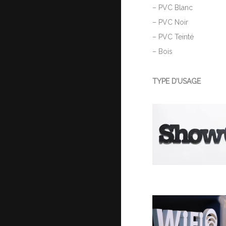
– PVC Blanc
– PVC Noir
– PVC Teinté
– Bois
TYPE D’USAGE