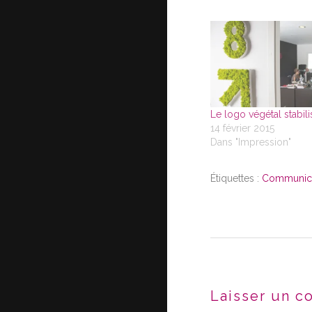
Le logo végétal stabili
14 février 2015
Dans "Impression"
Étiquettes :
Communicat
Laisser un c