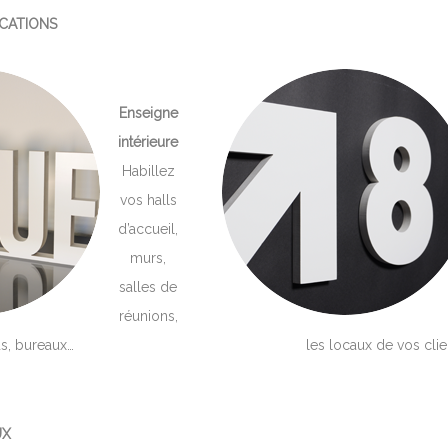
ICATIONS
Enseigne
intérieure
Habillez
vos halls
d’accueil,
murs,
salles de
réunions,
s, bureaux…
les locaux de vos clie
UX