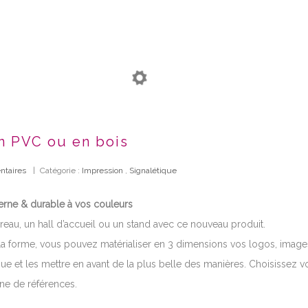
n PVC ou en bois
taires
|
Catégorie :
Impression
,
Signalétique
rne & durable à vos couleurs
reau, un hall d’accueil ou un stand avec ce nouveau produit.
la forme, vous pouvez matérialiser en 3 dimensions vos logos, imag
ue et les mettre en avant de la plus belle des manières. Choisissez v
ine de références.