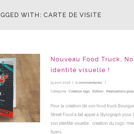
GGED WITH: CARTE DE VISITE
Nouveau Food Truck, No
identité visuelle !
15 avril 2016
|
0 commentaires
|
Catégorie :
Creation logo
,
Edition
,
Réalisations gra
Pour la création de son food truck Bourgu
Street Food a fait appel à Stylograph pour
son identité visuelle : création du logo, me
flyers.