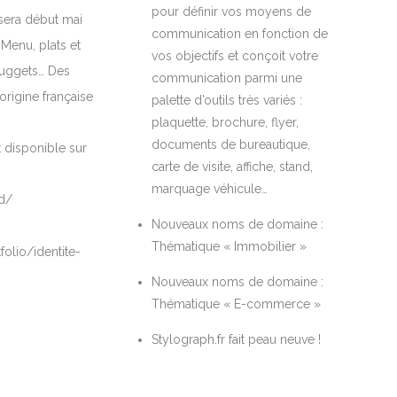
pour définir vos moyens de
sera début mai
communication en fonction de
Menu, plats et
vos objectifs et conçoit votre
 nuggets… Des
communication parmi une
origine française
palette d’outils très variés :
plaquette, brochure, flyer,
documents de bureautique,
t disponible sur
carte de visite, affiche, stand,
marquage véhicule…
d/
Nouveaux noms de domaine :
Thématique « Immobilier »
folio/identite-
Nouveaux noms de domaine :
Thématique « E-commerce »
Stylograph.fr fait peau neuve !