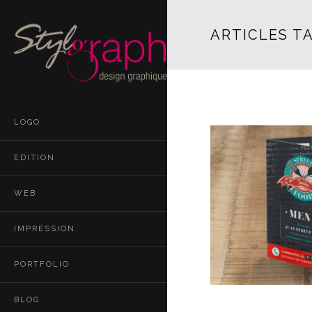
ARTICLES TA
LOGO
EDITION
WEB
IMPRESSION
PORTFOLIO
BLOG