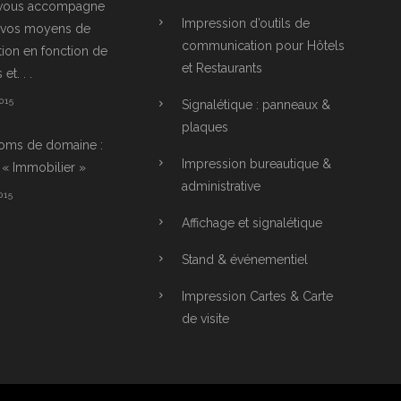
 vous accompagne
Impression d’outils de
r vos moyens de
communication pour Hôtels
on en fonction de
et Restaurants
et. . .
015
Signalétique : panneaux &
plaques
oms de domaine :
Impression bureautique &
« Immobilier »
administrative
015
Affichage et signalétique
Stand & événementiel
Impression Cartes & Carte
de visite