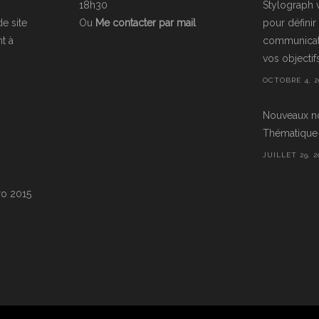
18h30
Stylograph
de site
Ou
Me contacter par mail
pour défini
t à
communicati
vos objectifs 
OCTOBRE 4, 2
Nouveaux n
Thématique 
JUILLET 29, 2