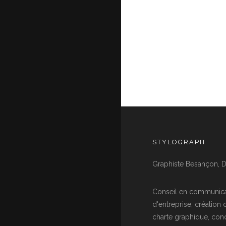
STYLOGRAPH
Graphiste Besançon, D
Conseil en communica
d'entreprise, création 
charte graphique, con