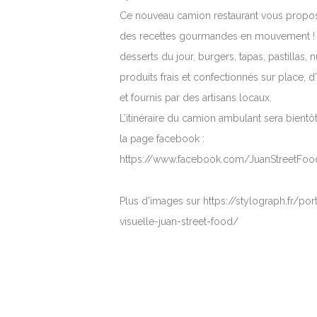
Ce nouveau camion restaurant vous propo
des recettes gourmandes en mouvement ! 
desserts du jour, burgers, tapas, pastillas,
produits frais et confectionnés sur place, d’
et fournis par des artisans locaux.
L’itinéraire du camion ambulant sera bientô
la page facebook :
https://www.facebook.com/JuanStreetFoo
Plus d’images sur https://stylograph.fr/port
visuelle-juan-street-food/